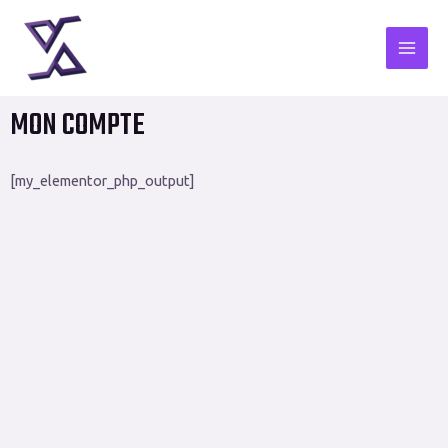
Aller
MAI
au
ME
contenu
MON COMPTE
[my_elementor_php_output]